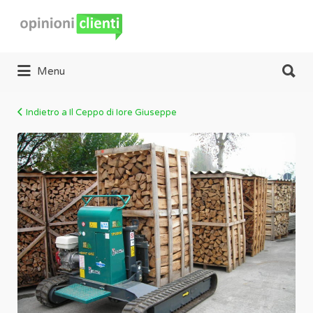
Cerca:
Menu
Indietro a Il Ceppo di Iore Giuseppe
Foto
6
–
Il
Ceppo
di
Giuseppe
Iore